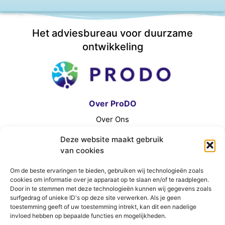
Het adviesbureau voor duurzame
ontwikkeling
Over ProDO
Over Ons
Contact
Deze website maakt gebruik
Algemene Voorwaarden
van cookies
E
L
Om de beste ervaringen te bieden, gebruiken wij technologieën zoals
n
i
cookies om informatie over je apparaat op te slaan en/of te raadplegen.
v
n
Door in te stemmen met deze technologieën kunnen wij gegevens zoals
Ons Adres
surfgedrag of unieke ID's op deze site verwerken. Als je geen
e
k
toestemming geeft of uw toestemming intrekt, kan dit een nadelige
DE STEK
invloed hebben op bepaalde functies en mogelijkheden.
l
e
Euvelgunnerweg 25a