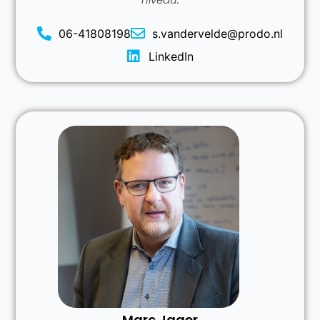
06-41808198
s.vandervelde@prodo.nl
LinkedIn
Marc Jager