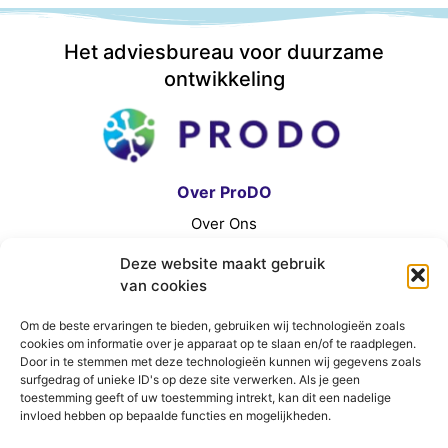
Het adviesbureau voor duurzame
ontwikkeling
Over ProDO
Over Ons
Contact
Deze website maakt gebruik
Algemene Voorwaarden
van cookies
E
L
Om de beste ervaringen te bieden, gebruiken wij technologieën zoals
n
i
cookies om informatie over je apparaat op te slaan en/of te raadplegen.
v
n
Door in te stemmen met deze technologieën kunnen wij gegevens zoals
Ons Adres
surfgedrag of unieke ID's op deze site verwerken. Als je geen
e
k
toestemming geeft of uw toestemming intrekt, kan dit een nadelige
DE STEK
invloed hebben op bepaalde functies en mogelijkheden.
l
e
Euvelgunnerweg 25a