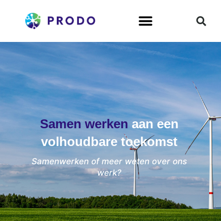
Ga
naar
de
inhoud
Samen werken
aan een
volhoudbare toekomst
Samenwerken of meer weten over ons
werk?