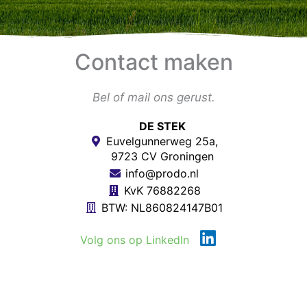
Contact maken
Bel of mail ons gerust.
DE STEK
Euvelgunnerweg 25a,
9723 CV Groningen
info@prodo.nl
KvK 76882268
BTW: NL860824147B01
L
Volg ons op LinkedIn
i
n
k