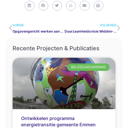
Vorige
Vo
VORIGE
VOLGENDE
Opgavengericht werken aan Energietransitie in gemeente Emmen
Duurzaamheidsvisie Midden-Groningen
Recente Projecten & Publicaties
BELEIDSADVISERING
Ontwikkelen programma
energietransitie gemeente Emmen